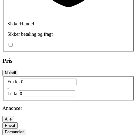
SikkerHandel
Sikker betaling og fragt
Pris
Nulstil
Fra
kr.
-
Til
kr.
Annoncør
Alle
Privat
Forhandler