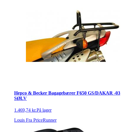
Hepco & Becker Bagagebærer F650 GS/DAKAR -03
SØLV
1.469,74 kr.
På lager
Louis
Fra PriceRunner