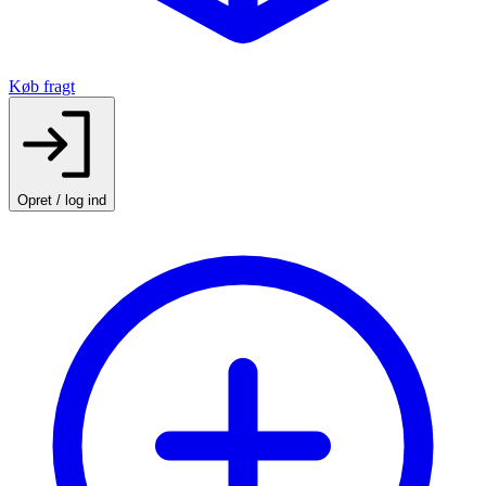
Køb fragt
Opret / log ind