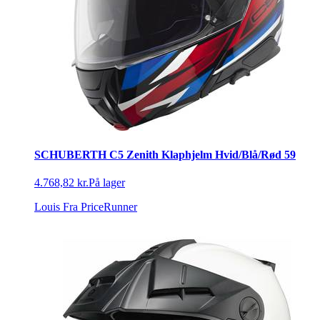
SCHUBERTH C5 Zenith Klaphjelm Hvid/Blå/Rød 59
4.768,82 kr.
På lager
Louis
Fra PriceRunner