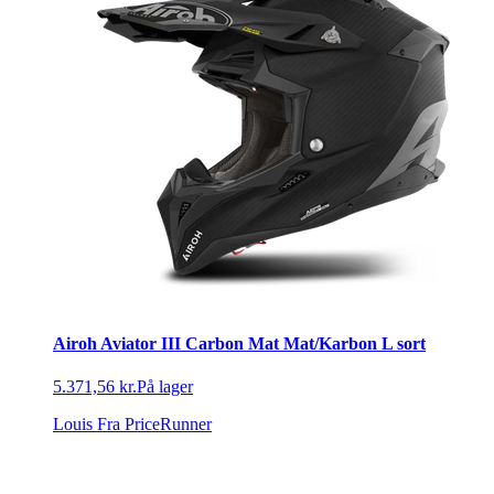
Airoh Aviator III Carbon Mat Mat/Karbon L sort
5.371,56 kr.
På lager
Louis
Fra PriceRunner