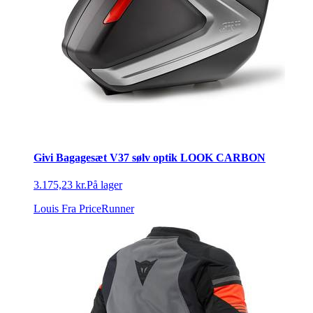
Givi Bagagesæt V37 sølv optik LOOK CARBON
3.175,23 kr.
På lager
Louis
Fra PriceRunner