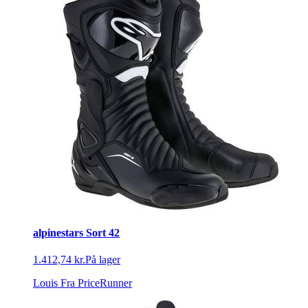
alpinestars Sort 42
1.412,74 kr.
På lager
Louis
Fra PriceRunner