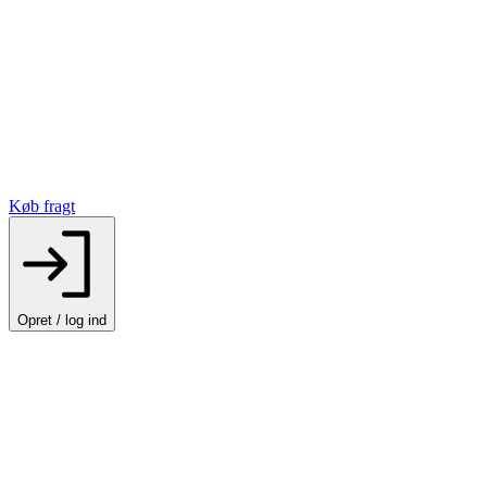
Køb fragt
Opret / log ind