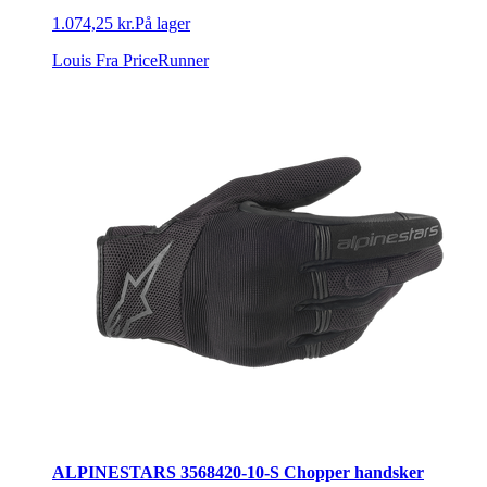
1.074,25 kr.
På lager
Louis
Fra PriceRunner
ALPINESTARS 3568420-10-S Chopper handsker