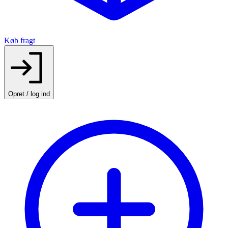
Køb fragt
Opret / log ind