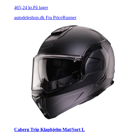
465,24 kr.
På lager
autodeleshop.dk
Fra PriceRunner
Caberg Trip Klaphjelm Mat/Sort L