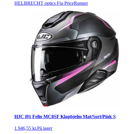
HELBRECHT optics
Fra PriceRunner
HJC i91 Felio MC8SF Klaphjelm Mat/Sort/Pink S
1.946,55 kr.
På lager