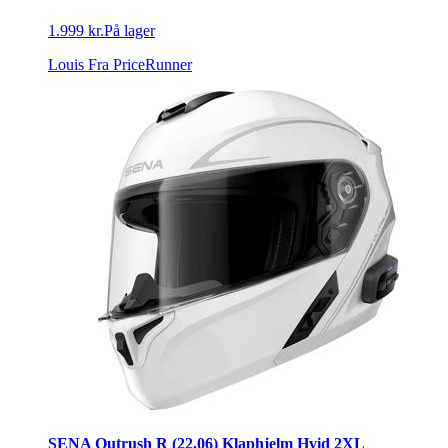
1.999 kr.
På lager
Louis
Fra PriceRunner
SENA Outrush R (22.06) Klaphjelm Hvid 2XL