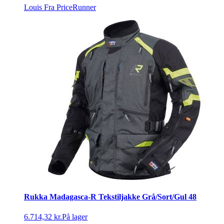
Louis
Fra PriceRunner
Rukka Madagasca-R Tekstiljakke Grå/Sort/Gul 48
6.714,32 kr.
På lager