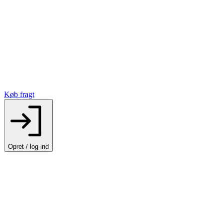
Køb fragt
Opret / log ind