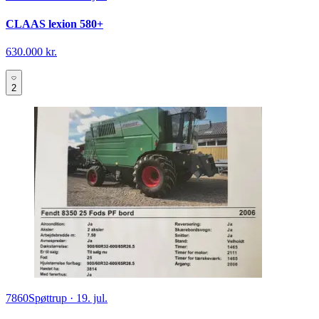
CLAAS lexion 580+
630.000 kr.
2
7860
Spøttrup
·
19. jul.