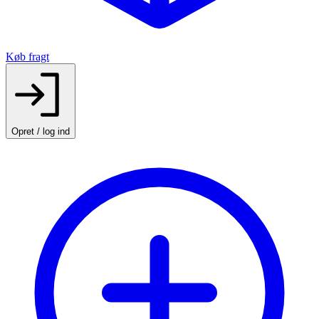
Køb fragt
Opret / log ind