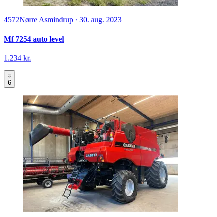
4572
Nørre Asmindrup
·
30. aug. 2023
Mf 7254 auto level
1.234 kr.
6