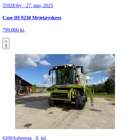
5592
Ejby
·
27. maj. 2025
Case IH 9230 Mejetærskere
799.800 kr.
1
6200
Aabenraa
·
8. jul.