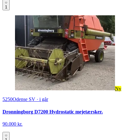
1
Ny
5250
Odense SV
·
i går
Dronningborg D7200 Hydrostatic mejetærsker.
90.000 kr.
1