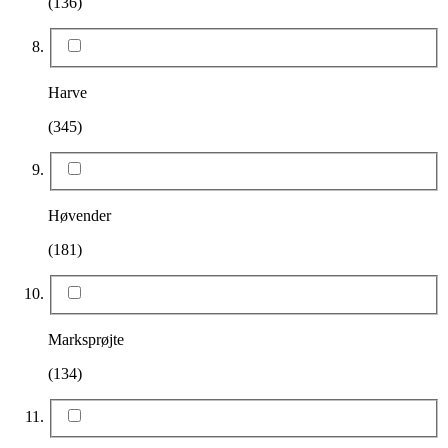
(136)
Harve
(345)
Høvender
(181)
Marksprøjte
(134)