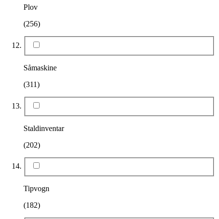
Plov
(256)
Såmaskine
(311)
Staldinventar
(202)
Tipvogn
(182)