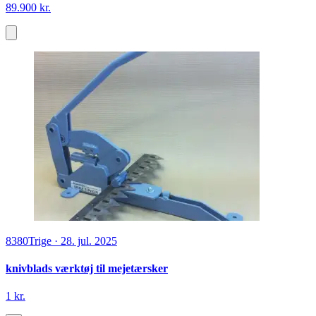
89.900 kr.
8380
Trige
·
28. jul. 2025
knivblads værktøj til mejetærsker
1 kr.