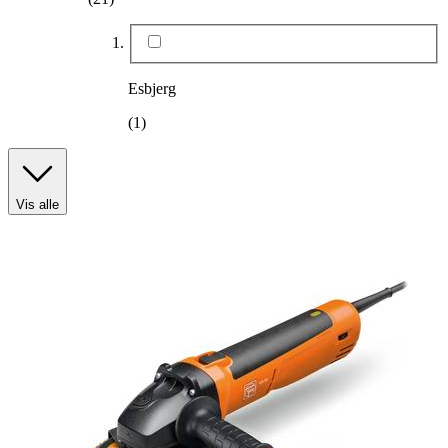
Esbjerg
(1)
Vis alle
Produkttype
:
Mejetærsker