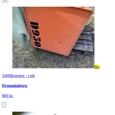
Ny
5400
Bogense
·
i går
Dronningborg
800 kr.