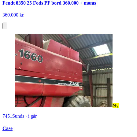
Fendt 8350 25 Fods PF bord 360.000 + moms
360.000 kr.
Ny
7451
Sunds
·
i går
Case