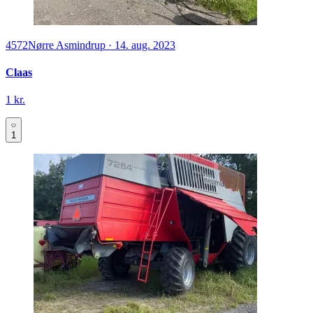
4572
Nørre Asmindrup
·
14. aug. 2023
Claas
1 kr.
1