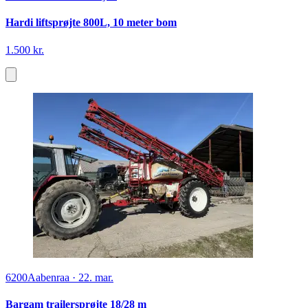
3
5250
Odense SV
·
28. jul.
Hardi liftsprøjte 800L, 10 meter bom
1.500 kr.