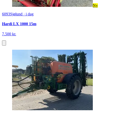
8.299 kr.
På lager
Duab
Fra PriceRunner
Ny
6093
Sjølund
·
i dag
Hardi LX 1000 15m
7.500 kr.