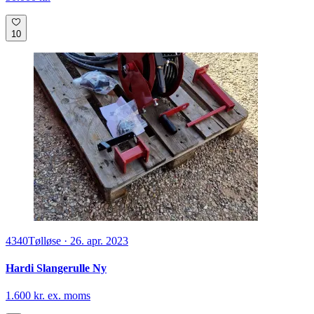
9631
Gedsted
·
9. maj. 2023
Trailersprøjte og lift sprøjte købes!
50.000 kr.
10