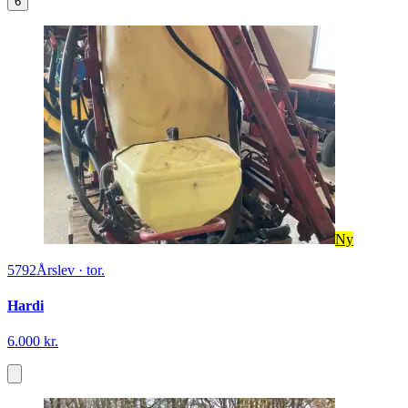
7500
Holstebro
·
5. jan. 2023
Sprøjte til minilæsser
12.000 kr. ex. moms
6