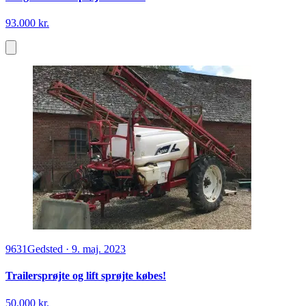
6200
Aabenraa
·
22. mar.
Bargam trailersprøjte 18/28 m
93.000 kr.