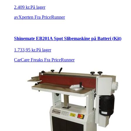
2.409 kr.
På lager
avXperten
Fra PriceRunner
Shinemate EB201A Spot Slibemaskine på Batteri (Kit)