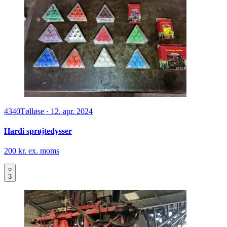
9760
Vrå
·
10. mar.
Jar-Met Premium 2000 L
198.000 kr. ex. moms