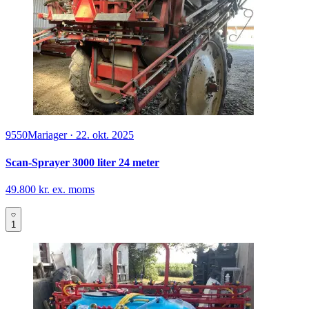
4340
Tølløse
·
12. apr. 2024
Hardi sprøjtedysser
200 kr. ex. moms
3