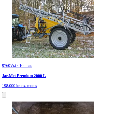
Ny
5792
Årslev
·
tor.
Hardi
6.000 kr.