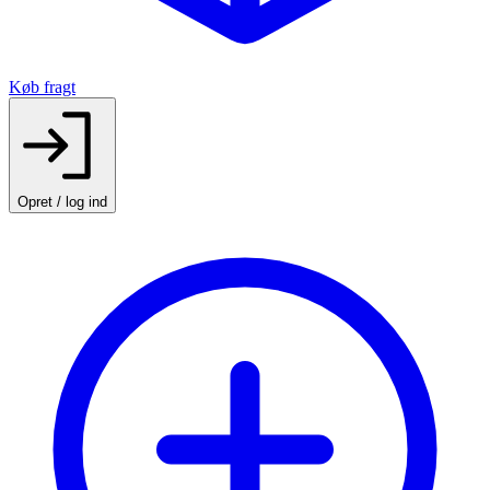
Køb fragt
Opret / log ind