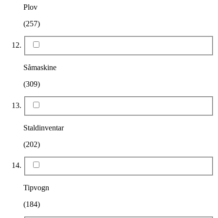
Plov
(257)
Såmaskine
(309)
Staldinventar
(202)
Tipvogn
(184)