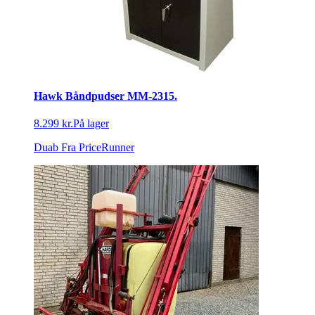
1.733,95 kr.
På lager
CarCare Freaks
Fra PriceRunner
Hawk Båndpudser MM-2315.