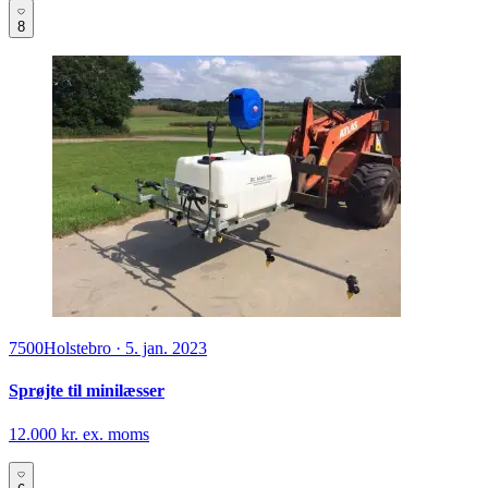
4340
Tølløse
·
26. apr. 2023
Hardi Slangerulle Ny
1.600 kr. ex. moms
8