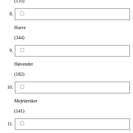
(135)
Harve
(344)
Høvender
(182)
Mejetærsker
(141)