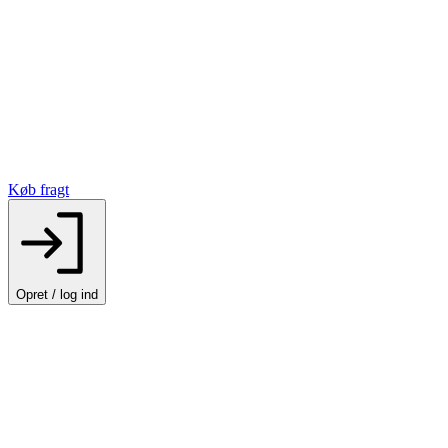
Køb fragt
Opret / log ind