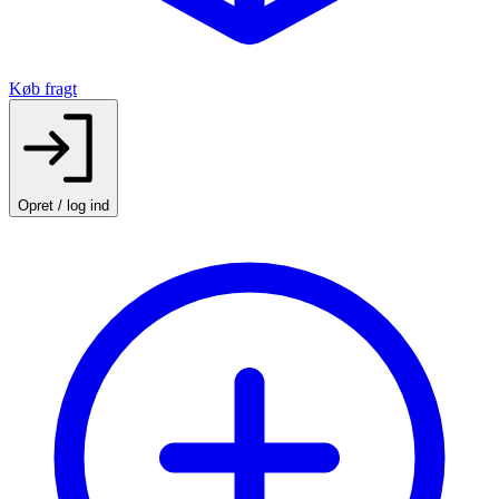
Køb fragt
Opret / log ind