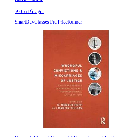
599 kr.
På lager
SmartBuyGlasses
Fra PriceRunner