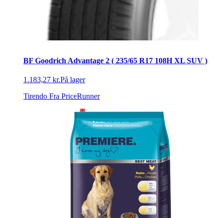
BF Goodrich Advantage 2 ( 235/65 R17 108H XL SUV )
1.183,27 kr.
På lager
Tirendo
Fra PriceRunner