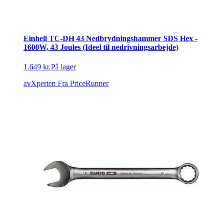
Einhell TC-DH 43 Nedbrydningshammer SDS Hex -
1600W, 43 Joules (Ideel til nedrivningsarbejde)
1.649 kr.
På lager
avXperten
Fra PriceRunner