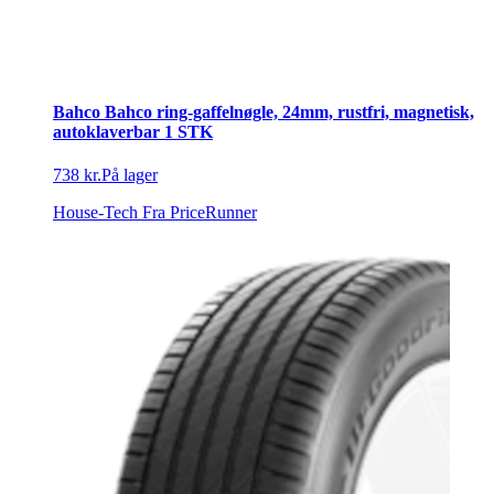
Bahco Bahco ring-gaffelnøgle, 24mm, rustfri, magnetisk,
autoklaverbar 1 STK
738 kr.
På lager
House-Tech
Fra PriceRunner