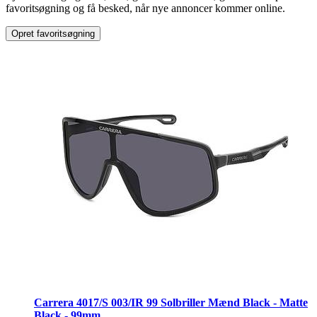
Mærke
:
favoritsøgning og få besked, når nye annoncer kommer online.
Andet mærke
Opret favoritsøgning
Carrera 4017/S 003/IR 99 Solbriller Mænd Black - Matte
Black - 99mm