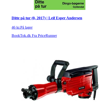
Ditte på tur (0, 2017) | Leif Esper Andersen
46 kr.
På lager
BookTok.dk
Fra PriceRunner