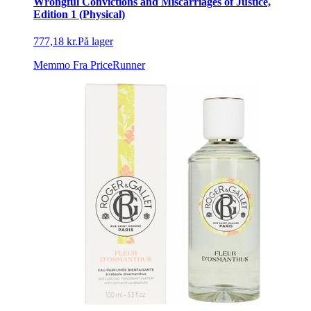
Wrongful Convictions and Miscarriages of Justice,
Edition 1 (Physical)
777,18 kr.
På lager
Memmo
Fra PriceRunner