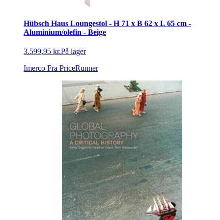
Hübsch Haus Loungestol - H 71 x B 62 x L 65 cm -
Aluminium/olefin - Beige
3.599,95 kr.
På lager
Imerco
Fra PriceRunner