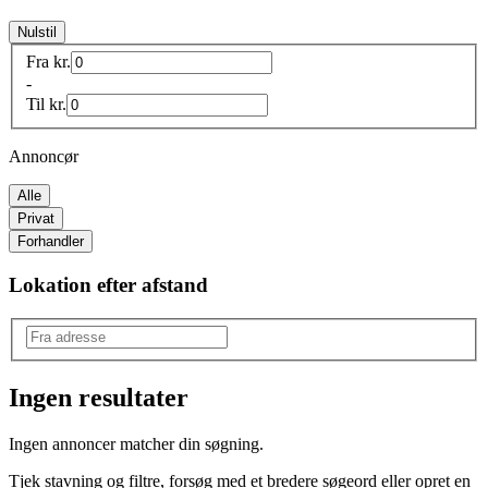
Nulstil
Fra
kr.
-
Til
kr.
Annoncør
Alle
Privat
Forhandler
Lokation efter afstand
Ingen resultater
Produkttype
:
Ingen annoncer matcher din søgning.
Scooter
Tjek stavning og filtre, forsøg med et bredere søgeord eller opret en