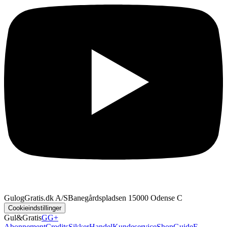
GulogGratis.dk A/S
Banegårdspladsen 1
5000 Odense C
Cookieindstillinger
Gul&Gratis
GG+
Abonnement
Credits
SikkerHandel
Kundeservice
Shop
Guide
E-