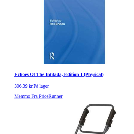
Echoes Of The Intifada, Edition 1 (Physical)
306,39 kr.
På lager
Memmo
Fra PriceRunner