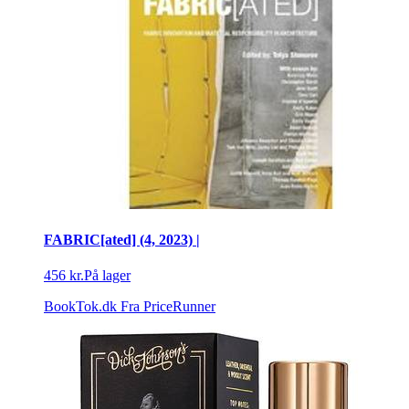
FABRIC[ated] (4, 2023) |
456 kr.
På lager
BookTok.dk
Fra PriceRunner