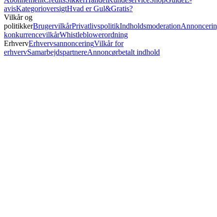
avis
Kategorioversigt
Hvad er Gul&Gratis?
Vilkår og
politikker
Brugervilkår
Privatlivspolitik
Indholdsmoderation
Annoncerin
konkurrencevilkår
Whistleblowerordning
Erhverv
Erhvervsannoncering
Vilkår for
erhverv
Samarbejdspartnere
Annoncørbetalt indhold