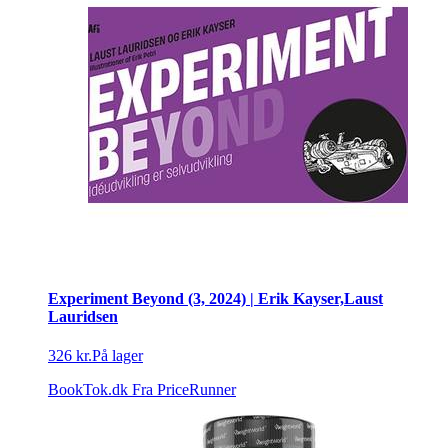
Experiment Beyond (3, 2024) | Erik Kayser,Laust
Lauridsen
326 kr.
På lager
BookTok.dk
Fra PriceRunner