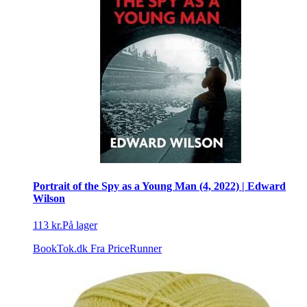
Portrait of the Spy as a Young Man (4, 2022) | Edward
Wilson
113 kr.
På lager
BookTok.dk
Fra PriceRunner