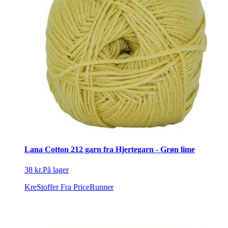
Lana Cotton 212 garn fra Hjertegarn - Grøn lime
38 kr.
På lager
KreStoffer
Fra PriceRunner