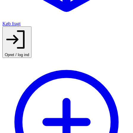
Køb fragt
Opret / log ind