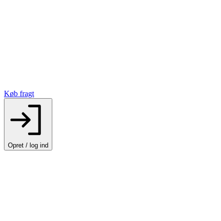
Køb fragt
Opret / log ind