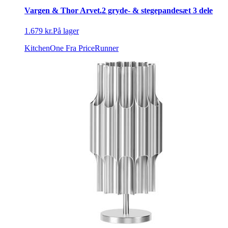
Vargen & Thor Arvet.2 gryde- & stegepandesæt 3 dele
1.679 kr.
På lager
KitchenOne
Fra PriceRunner