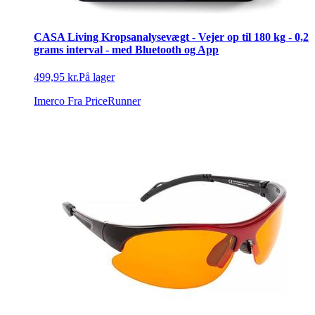
CASA Living Kropsanalysevægt - Vejer op til 180 kg - 0,2
grams interval - med Bluetooth og App
499,95 kr.
På lager
Imerco
Fra PriceRunner