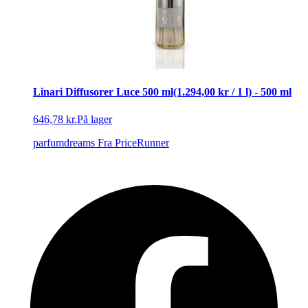
Linari Diffusorer Luce 500 ml(1.294,00 kr / 1 l) - 500 ml
646,78 kr.
På lager
parfumdreams
Fra PriceRunner