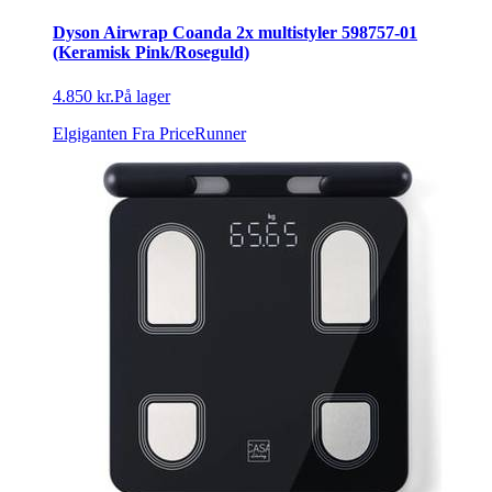
Dyson Airwrap Coanda 2x multistyler 598757-01
(Keramisk Pink/Roseguld)
4.850 kr.
På lager
Elgiganten
Fra PriceRunner