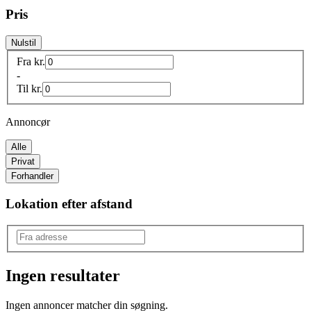
Pris
Nulstil
Fra
kr.
-
Til
kr.
Annoncør
Alle
Privat
Forhandler
Lokation efter afstand
Ingen resultater
Produkttype
:
Ingen annoncer matcher din søgning.
Fodpleje