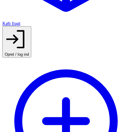
Køb fragt
Opret / log ind