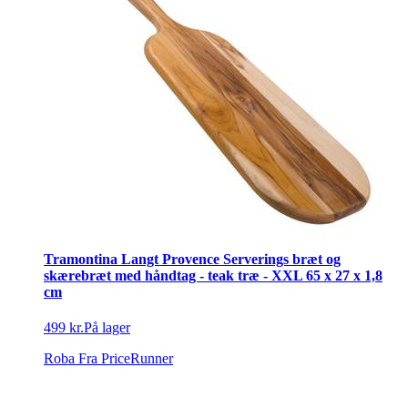
Tramontina Langt Provence Serverings bræt og
skærebræt med håndtag - teak træ - XXL 65 x 27 x 1,8
cm
499 kr.
På lager
Roba
Fra PriceRunner