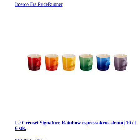
Imerco
Fra PriceRunner
Le Creuset Signature Rainbow espressokrus stentøj 10 cl
6 stk.