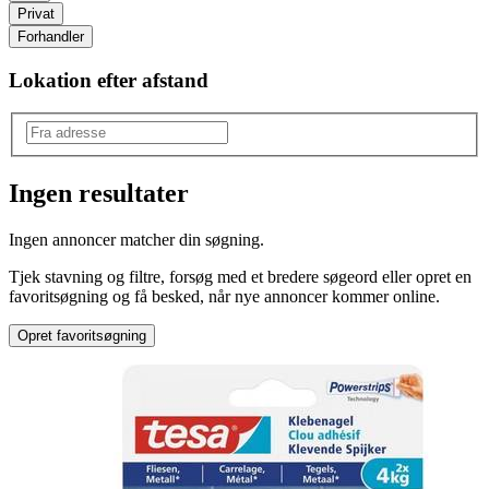
Privat
Forhandler
Lokation efter afstand
Ingen resultater
Produkttype
:
Ingen annoncer matcher din søgning.
Servering
Tjek stavning og filtre, forsøg med et bredere søgeord eller opret en
Type
:
favoritsøgning og få besked, når nye annoncer kommer online.
Serveringsfade
Opret favoritsøgning