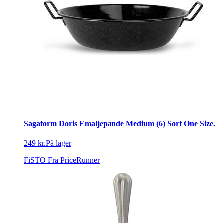
Sagaform Doris Emaljepande Medium (6) Sort One Size.
249 kr.
På lager
FiSTO
Fra PriceRunner