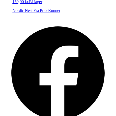
159,90 kr.
På lager
Nordic Nest
Fra PriceRunner