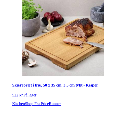
Skærebræt i træ, 50 x 35 cm, 3,5 cm tykt - Kesper
522 kr.
På lager
KitchenShop
Fra PriceRunner