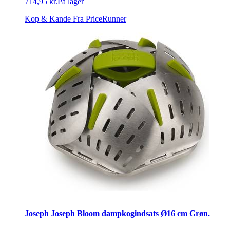
714,95 kr.
På lager
Kop & Kande
Fra PriceRunner
Joseph Joseph Bloom dampkogindsats Ø16 cm Grøn.