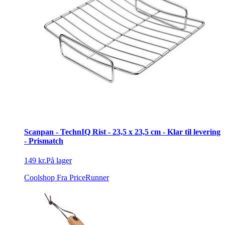
Scanpan - TechnIQ Rist - 23,5 x 23,5 cm - Klar til levering
- Prismatch
149 kr.
På lager
Coolshop
Fra PriceRunner