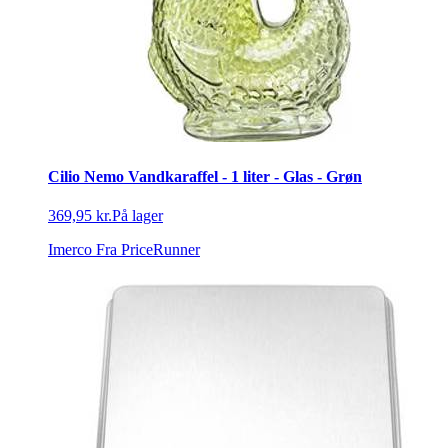
Cilio Nemo Vandkaraffel - 1 liter - Glas - Grøn
369,95 kr.
På lager
Imerco
Fra PriceRunner