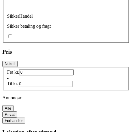
SikkerHandel
Sikker betaling og fragt
Pris
Nulstil
Fra
kr.
-
Til
kr.
Annoncør
Alle
Privat
Forhandler