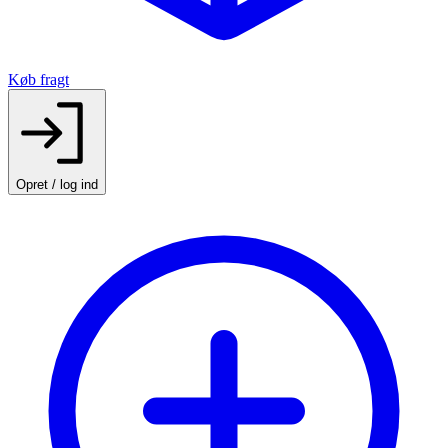
Køb fragt
Opret / log ind