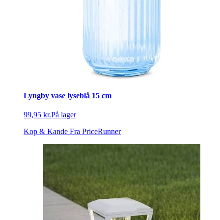
Lyngby vase lyseblå 15 cm
99,95 kr.
På lager
Kop & Kande
Fra PriceRunner