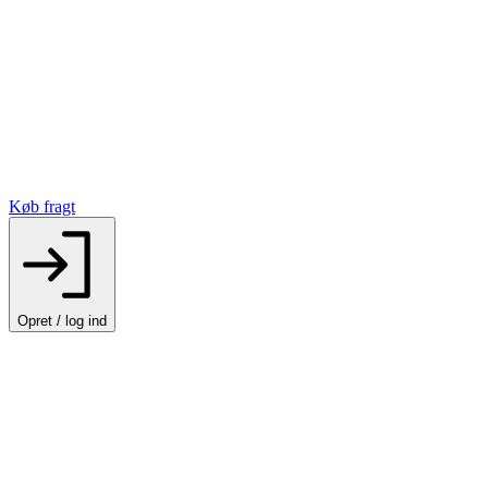
Køb fragt
Opret / log ind