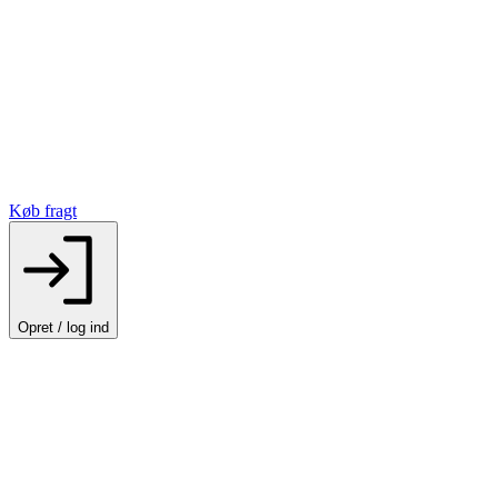
Køb fragt
Opret / log ind