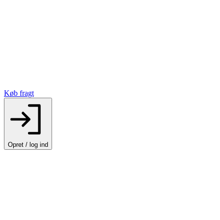
Køb fragt
Opret / log ind