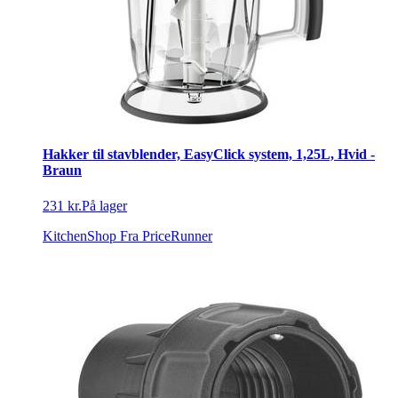
Hakker til stavblender, EasyClick system, 1,25L, Hvid -
Braun
231 kr.
På lager
KitchenShop
Fra PriceRunner