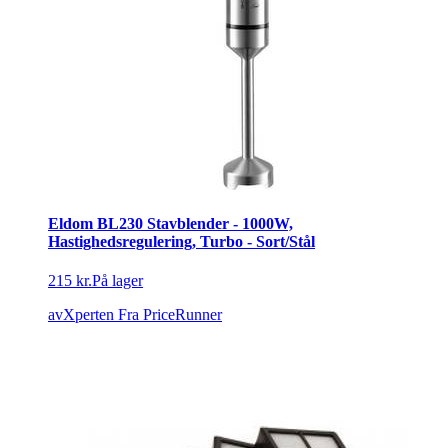
Eldom BL230 Stavblender - 1000W,
Hastighedsregulering, Turbo - Sort/Stål
215 kr.
På lager
avXperten
Fra PriceRunner