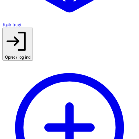
Køb fragt
Opret / log ind