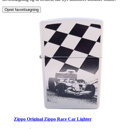
Ølglas
Opret favoritsøgning
Zippo Original Zippo Race Car Lighter