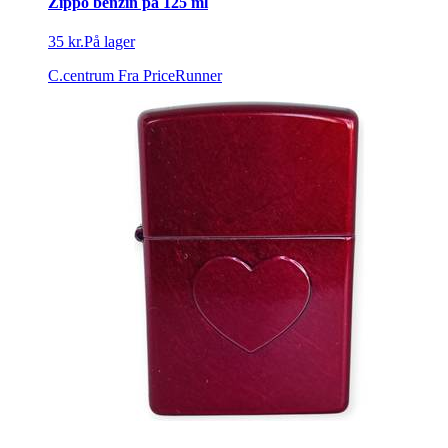
Zippo benzin på 125 ml
35 kr.
På lager
C.centrum
Fra PriceRunner