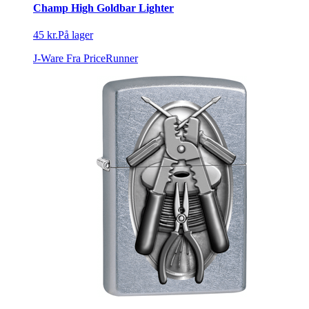
Champ High Goldbar Lighter
45 kr.
På lager
J-Ware
Fra PriceRunner