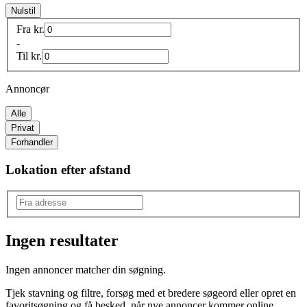
Nulstil
Fra
kr.
-
Til
kr.
Annoncør
Alle
Privat
Forhandler
Lokation efter afstand
Ingen resultater
Produkttype
:
Ingen annoncer matcher din søgning.
Glas
Tjek stavning og filtre, forsøg med et bredere søgeord eller opret en
Type
:
favoritsøgning og få besked, når nye annoncer kommer online.