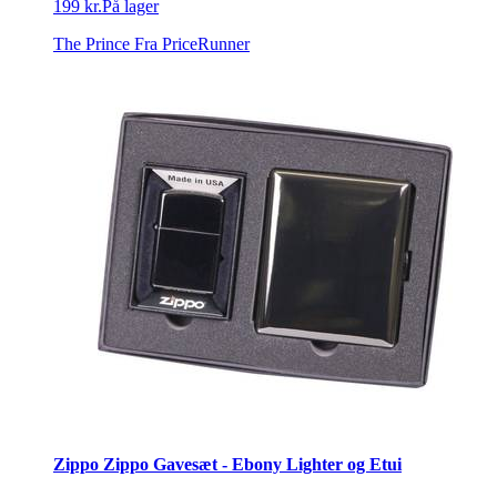
199 kr.
På lager
The Prince
Fra PriceRunner
Zippo Zippo Gavesæt - Ebony Lighter og Etui