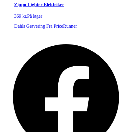
Zippo Lighter Elektriker
369 kr.
På lager
Dahls Gravering
Fra PriceRunner