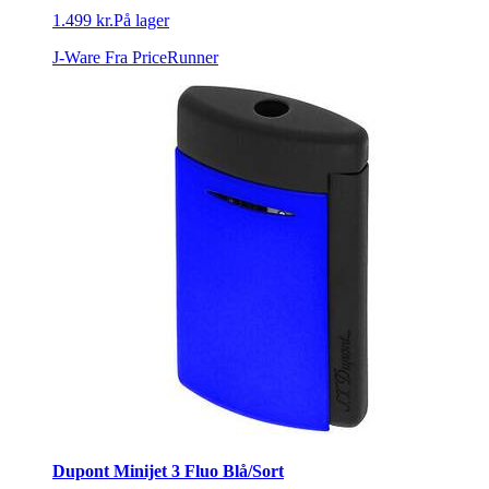
1.499 kr.
På lager
J-Ware
Fra PriceRunner
Dupont Minijet 3 Fluo Blå/Sort