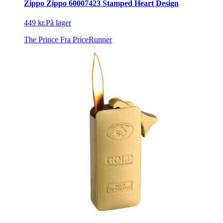
Zippo Zippo 60007423 Stamped Heart Design
449 kr.
På lager
The Prince
Fra PriceRunner