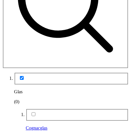
Glas
(0)
Cognacglas