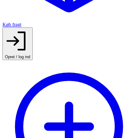
Køb fragt
Opret / log ind