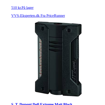
510 kr.
På lager
VVS-Eksperten.dk
Fra PriceRunner
S. T. Dupont Defi Extreme Matt Black