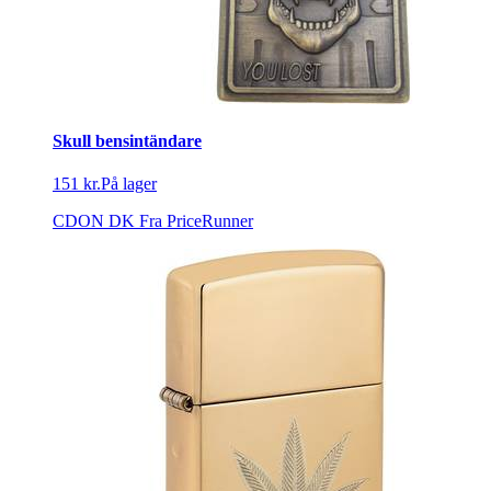
Skull bensintändare
151 kr.
På lager
CDON DK
Fra PriceRunner