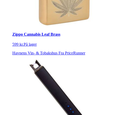
Zippo Cannabis Leaf Brass
599 kr.
På lager
Havnens Vin- & Tobakshus
Fra PriceRunner