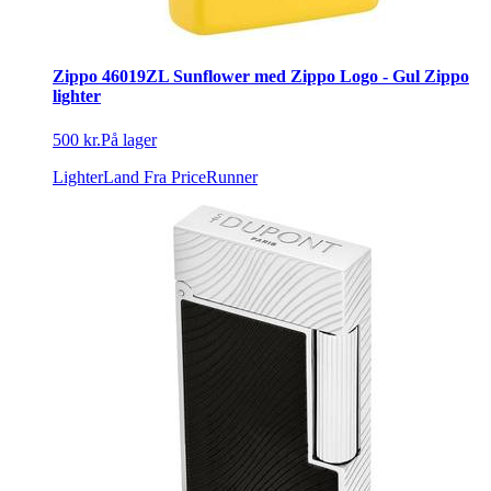
Zippo 46019ZL Sunflower med Zippo Logo - Gul Zippo
lighter
500 kr.
På lager
LighterLand
Fra PriceRunner