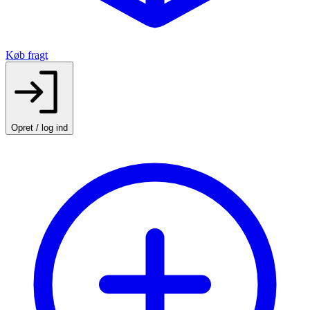
Køb fragt
Opret / log ind