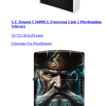
S.T. Dupont C16090CL Feuerzeug Linie 2 Pferdemähne
Schwarz
10.753,38 kr.
På lager
Uhrcenter
Fra PriceRunner