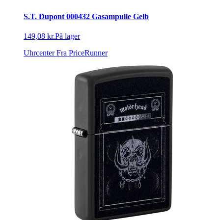
S.T. Dupont 000432 Gasampulle Gelb
149,08 kr.
På lager
Uhrcenter
Fra PriceRunner