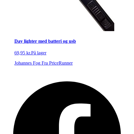
Day lighter med batteri og usb
69,95 kr.
På lager
Johannes Fog
Fra PriceRunner