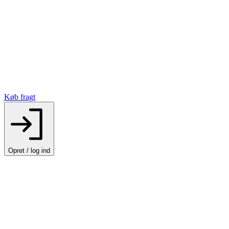
Køb fragt
Opret / log ind