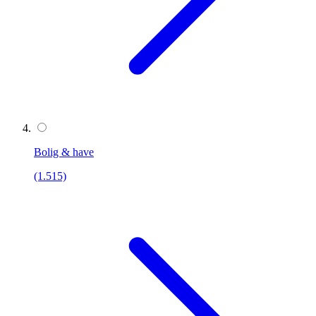
Bolig & have
(1.515)