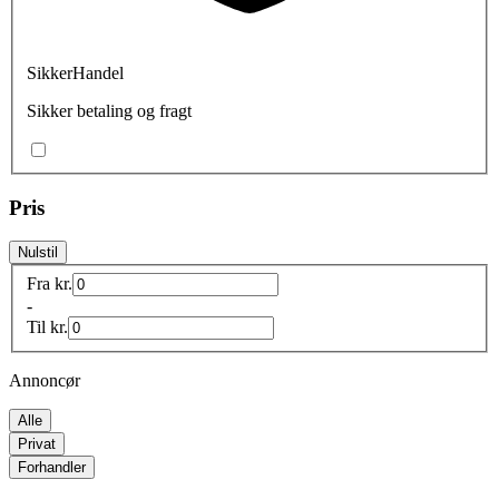
SikkerHandel
Sikker betaling og fragt
Pris
Nulstil
Fra
kr.
-
Til
kr.
Annoncør
Alle
Privat
Forhandler