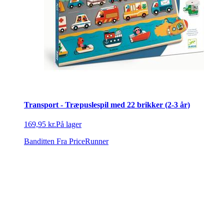
Transport - Træpuslespil med 22 brikker (2-3 år)
169,95 kr.
På lager
Banditten
Fra PriceRunner