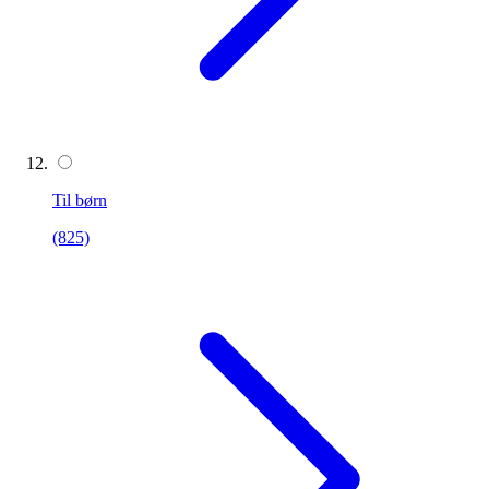
Til børn
(825)