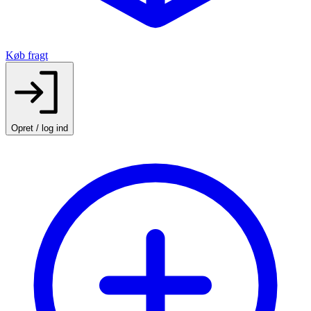
Køb fragt
Opret / log ind