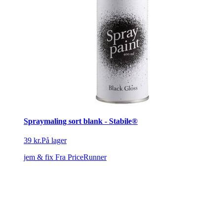
Spraymaling sort blank - Stabile®
39 kr.
På lager
jem & fix
Fra PriceRunner