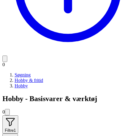
0
Søgning
Hobby & fritid
Hobby
Hobby - Basisvarer & værktøj
0
Filtre
1