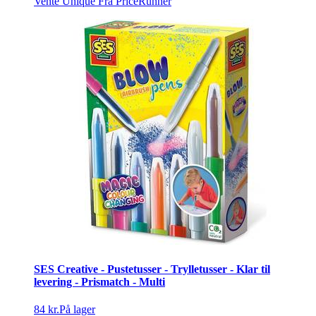
Vente Unique
Fra PriceRunner
SES Creative - Pustetusser - Trylletusser - Klar til
levering - Prismatch - Multi
84 kr.
På lager