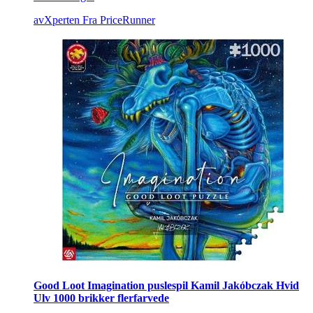
avXperten
Fra PriceRunner
Good Loot Imagination puslespil Kamil Jakóbczak Hvid
Ulv 1000 brikker flerfarvede