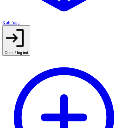
Køb fragt
Opret / log ind