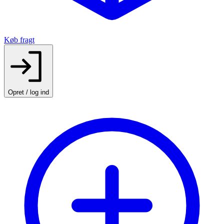
Køb fragt
Opret / log ind