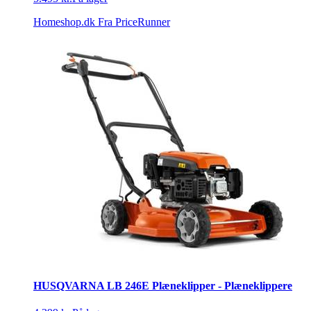
Homeshop.dk
Fra PriceRunner
HUSQVARNA LB 246E Plæneklipper - Plæneklippere