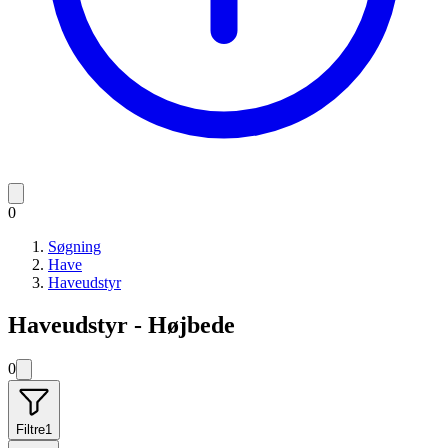
0
Søgning
Have
Haveudstyr
Haveudstyr - Højbede
0
Filtre
1