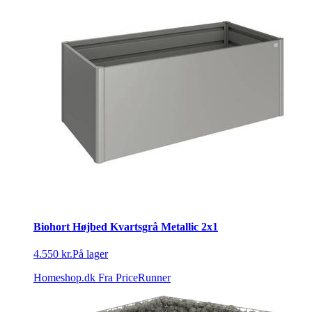
Biohort Højbed Kvartsgrå Metallic 2x1
4.550 kr.
På lager
Homeshop.dk
Fra PriceRunner