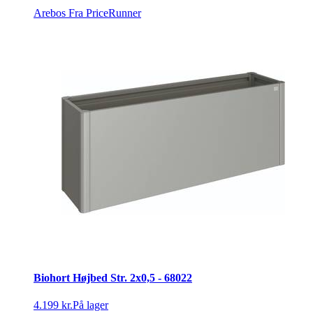
Arebos
Fra PriceRunner
Biohort Højbed Str. 2x0,5 - 68022
4.199 kr.
På lager