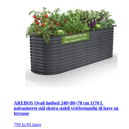
AREBOS Ovalt højbed 240×80×78 cm 1170 L
galvaniseret stål ekstra stabil vejrbestandig til have og
terrasse
799 kr.
På lager