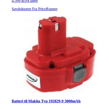
4.399 kr.
På lager
Savdoktoren
Fra PriceRunner
Batteri til Makita Typ 192829-9 3000mAh