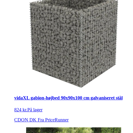
vidaXL gabion-højbed 90x90x100 cm galvaniseret stål
824 kr.
På lager
CDON DK
Fra PriceRunner