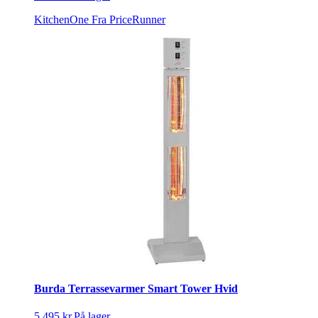
KitchenOne
Fra PriceRunner
Burda Terrassevarmer Smart Tower Hvid
5.495 kr.
På lager