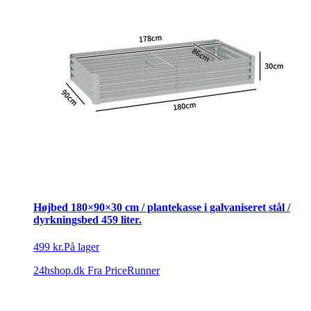
Højbed 180×90×30 cm / plantekasse i galvaniseret stål /
dyrkningsbed 459 liter.
499 kr.
På lager
24hshop.dk
Fra PriceRunner