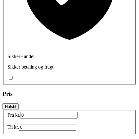
SikkerHandel
Sikker betaling og fragt
Pris
Nulstil
Fra
kr.
-
Til
kr.