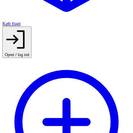
Køb fragt
Opret / log ind