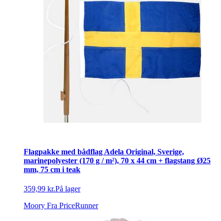
Flagpakke med bådflag Adela Original, Sverige,
marinepolyester (170 g / m²), 70 x 44 cm + flagstang Ø25
mm, 75 cm i teak
359,99 kr.
På lager
Moory
Fra PriceRunner