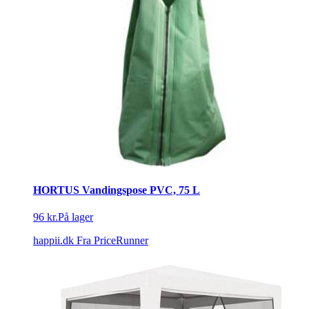
HORTUS Vandingspose PVC, 75 L
96 kr.
På lager
happii.dk
Fra PriceRunner