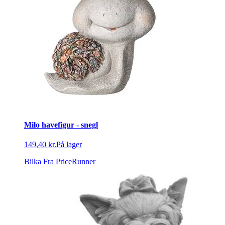
Milo havefigur - snegl
149,40 kr.
På lager
Bilka
Fra PriceRunner