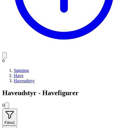
0
Søgning
Have
Haveudstyr
Haveudstyr - Havefigurer
0
Filtre
1