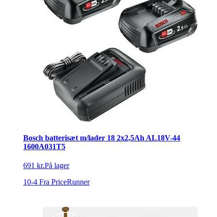
Bosch batterisæt m/lader 18 2x2,5Ah AL18V-44
1600A031T5
691 kr.
På lager
10-4
Fra PriceRunner