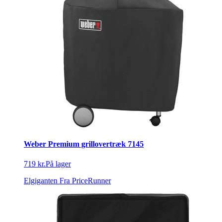
Weber Premium grillovertræk 7145
719 kr.
På lager
Elgiganten
Fra PriceRunner