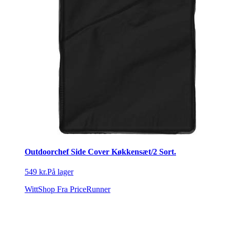
Outdoorchef Side Cover Køkkensæt/2 Sort.
549 kr.
På lager
WittShop
Fra PriceRunner