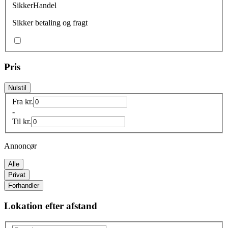
SikkerHandel
Sikker betaling og fragt
Pris
Nulstil
Fra
kr.
-
Til
kr.
Annoncør
Alle
Privat
Forhandler
Lokation efter afstand