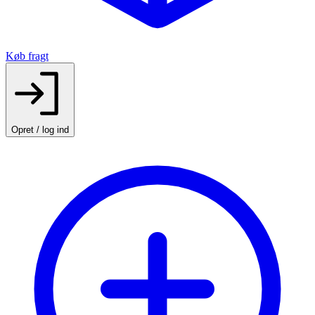
Køb fragt
Opret / log ind