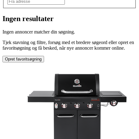
Ingen resultater
Produkttype
:
Ingen annoncer matcher din søgning.
Gasgrill
Tjek stavning og filtre, forsøg med et bredere søgeord eller opret en
Mærke
:
favoritsøgning og få besked, når nye annoncer kommer online.
Char-Broil
Opret favoritsøgning