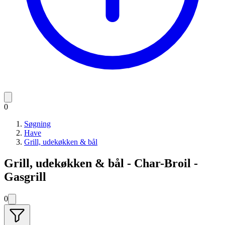
0
Søgning
Have
Grill, udekøkken & bål
Grill, udekøkken & bål - Char-Broil -
Gasgrill
0