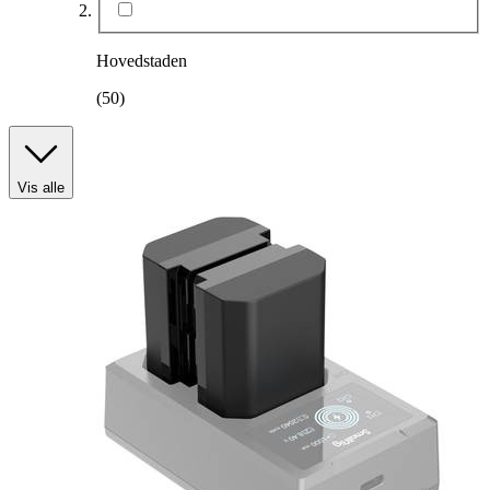
Hovedstaden
(50)
Vis alle
Produkttype
:
Mobiltelefon
Mærke
:
Apple