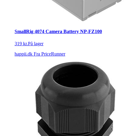
SmallRig 4074 Camera Battery NP-FZ100
319 kr.
På lager
happii.dk
Fra PriceRunner