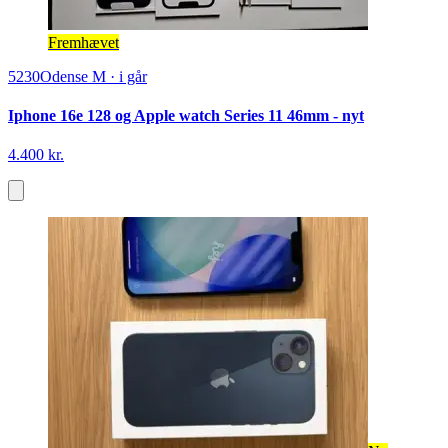
Fremhævet
5230
Odense M
·
i går
Iphone 16e 128 og Apple watch Series 11 46mm - nyt
4.400 kr.