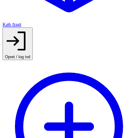
Køb fragt
Opret / log ind