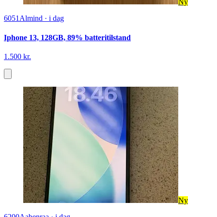
Ny
6051
Almind
·
i dag
Iphone 13, 128GB, 89% batteritilstand
1.500 kr.
Ny
6200
Aabenraa
·
i dag