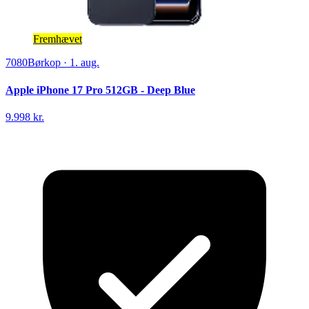
Fremhævet
7080
Børkop
·
1. aug.
Apple iPhone 17 Pro 512GB - Deep Blue
9.998 kr.