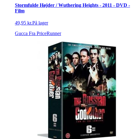
Stormfulde Højder / Wuthering Heights - 2011 - DVD -
Film
49,95 kr.
På lager
Gucca
Fra PriceRunner