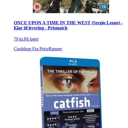
ONCE UPON A TIME IN THE WEST (Sergio Leone) -
Klar til levering - Prismatch
79 kr.
På lager
Coolshop
Fra PriceRunner