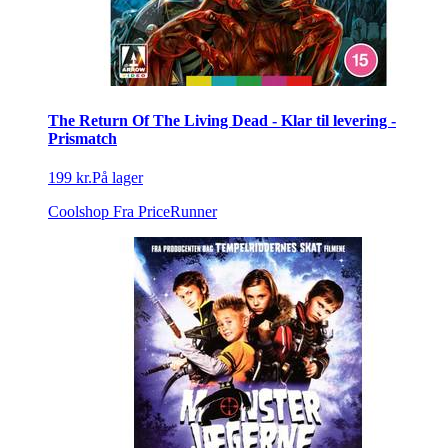
The Return Of The Living Dead - Klar til levering -
Prismatch
199 kr.
På lager
Coolshop
Fra PriceRunner