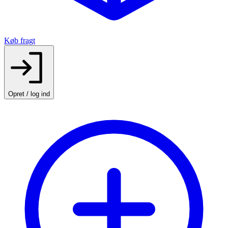
Køb fragt
Opret / log ind