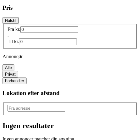
Pris
Nulstil
Fra
kr.
-
Til
kr.
Annoncør
Alle
Privat
Forhandler
Lokation efter afstand
Ingen resultater
Ingen annoncer matcher din søgning.