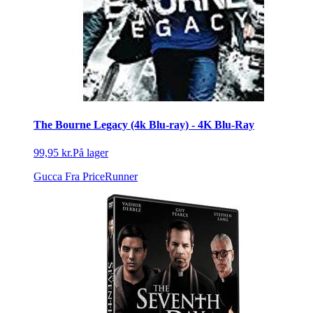
The Bourne Legacy (4k Blu-ray) - 4K Blu-Ray
99,95 kr.
På lager
Gucca
Fra PriceRunner