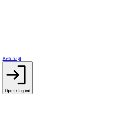
Køb fragt
Opret / log ind