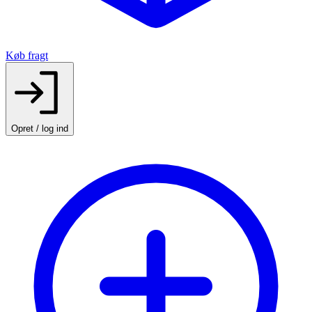
Køb fragt
Opret / log ind