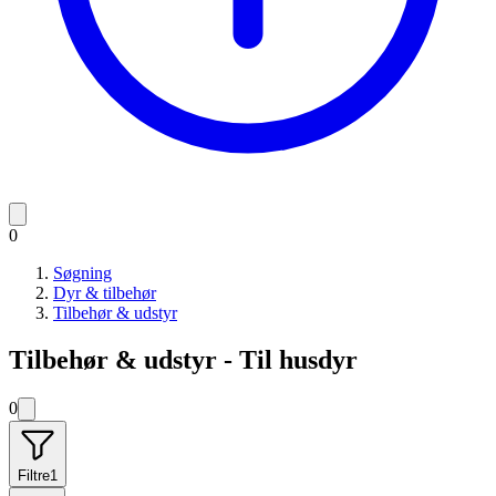
0
Søgning
Dyr & tilbehør
Tilbehør & udstyr
Tilbehør & udstyr - Til husdyr
0
Filtre
1