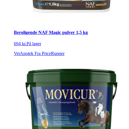
Beroligende NAF Magic pulver 1,5 kg
694 kr.
På lager
VetApotek
Fra PriceRunner