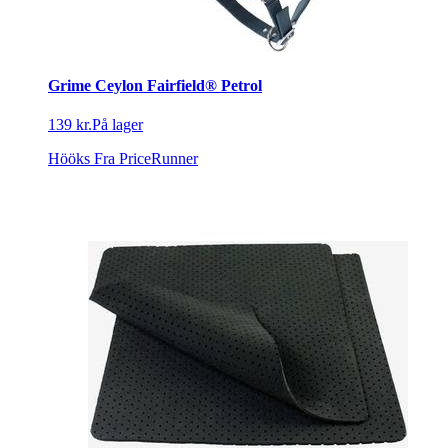
Grime Ceylon Fairfield® Petrol
139 kr.
På lager
Hööks
Fra PriceRunner