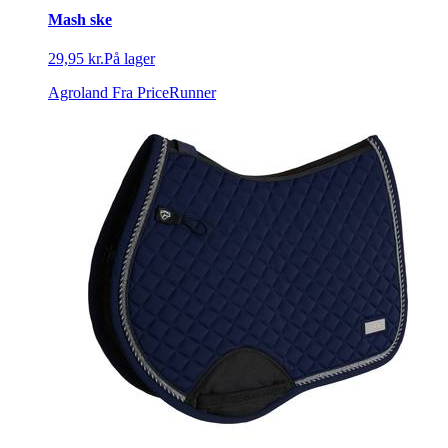
Mash ske
29,95 kr.
På lager
Agroland
Fra PriceRunner