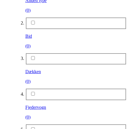
Anden type
(0)
Bid
(0)
Dækken
(0)
Fjedervogn
(0)