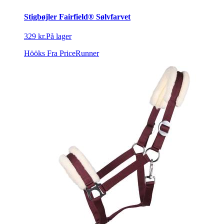
Stigbøjler Fairfield® Sølvfarvet
329 kr.
På lager
Hööks
Fra PriceRunner