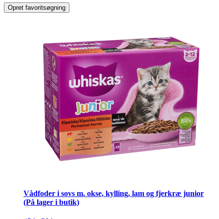
Opret favoritsøgning
Vådfoder i sovs m. okse, kylling, lam og fjerkræ junior
(På lager i butik)