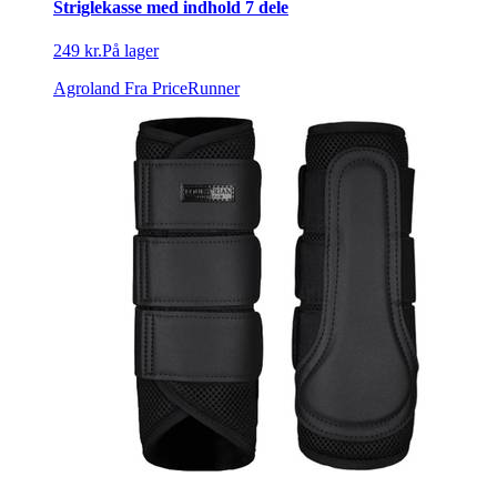
Striglekasse med indhold 7 dele
249 kr.
På lager
Agroland
Fra PriceRunner