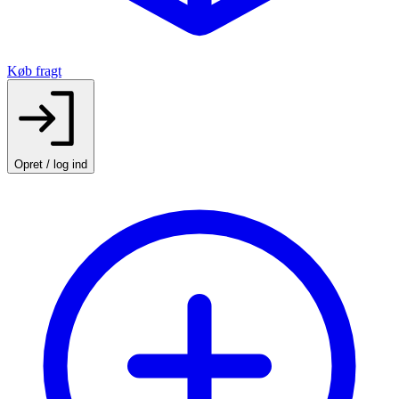
Køb fragt
Opret / log ind