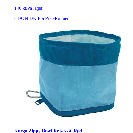
140 kr.
På lager
CDON DK
Fra PriceRunner
Kurgo Zippy Bowl Rejseskål Rød