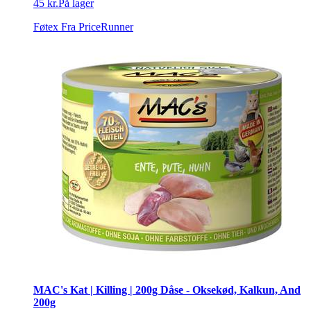
45 kr.
På lager
Føtex
Fra PriceRunner
MAC's Kat | Killing | 200g Dåse - Oksekød, Kalkun, And
200g