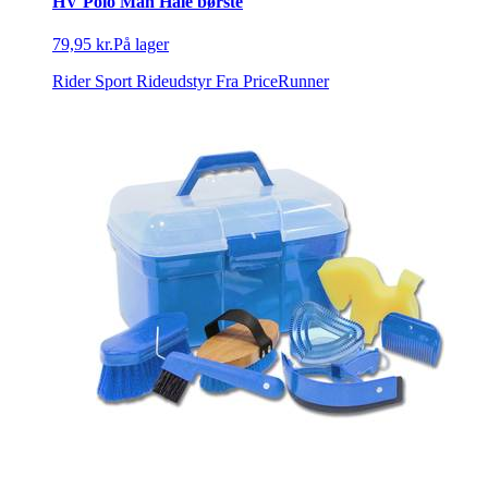
HV Polo Man Hale børste
79,95 kr.
På lager
Rider Sport Rideudstyr
Fra PriceRunner