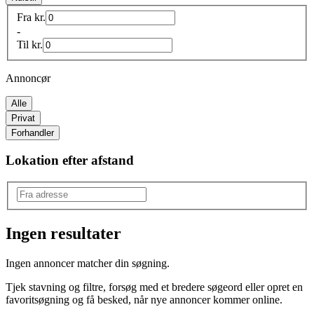
Fra
kr.
-
Til
kr.
Annoncør
Alle
Privat
Forhandler
Lokation efter afstand
Ingen resultater
Produkttype
:
Ingen annoncer matcher din søgning.
Til heste
Tjek stavning og filtre, forsøg med et bredere søgeord eller opret en
Type
:
favoritsøgning og få besked, når nye annoncer kommer online.
Opstaldning