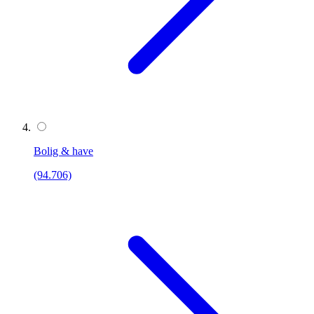
Bolig & have
(94.706)