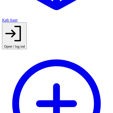
Køb fragt
Opret / log ind