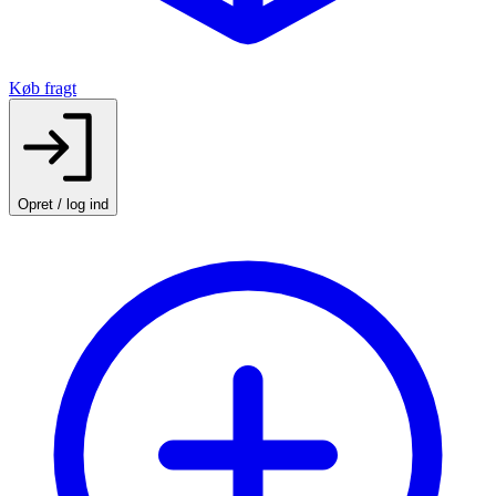
Køb fragt
Opret / log ind