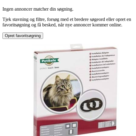
Produkttype
:
Ingen annoncer matcher din søgning.
Hund
Tjek stavning og filtre, forsøg med et bredere søgeord eller opret en
Type
:
favoritsøgning og få besked, når nye annoncer kommer online.
Blandingsrace
Opret favoritsøgning