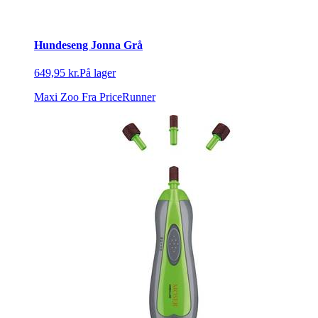
Hundeseng Jonna Grå
649,95 kr.
På lager
Maxi Zoo
Fra PriceRunner