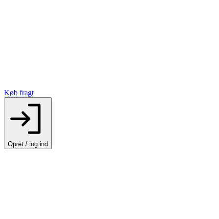
Køb fragt
Opret / log ind