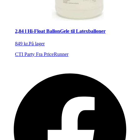
2,84 l Hi-Float BallonGele til Latexballoner
849 kr.
På lager
CTI Party
Fra PriceRunner