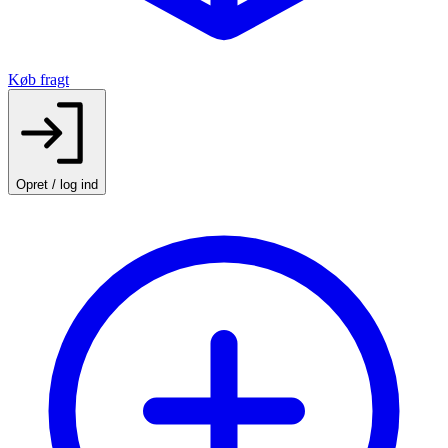
Køb fragt
Opret / log ind