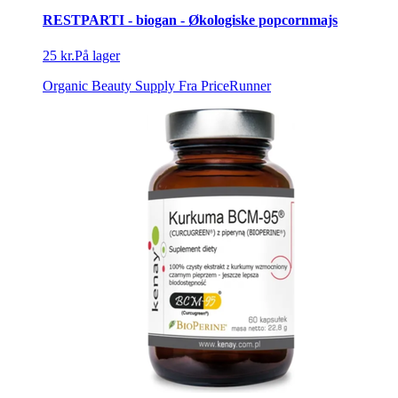
RESTPARTI - biogan - Økologiske popcornmajs
25 kr.
På lager
Organic Beauty Supply
Fra PriceRunner