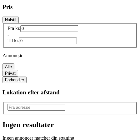
Pris
Nulstil
Fra
kr.
-
Til
kr.
Annoncør
Alle
Privat
Forhandler
Lokation efter afstand
Ingen resultater
Produkttype
:
Ingen annoncer matcher din søgning.
Festartikler