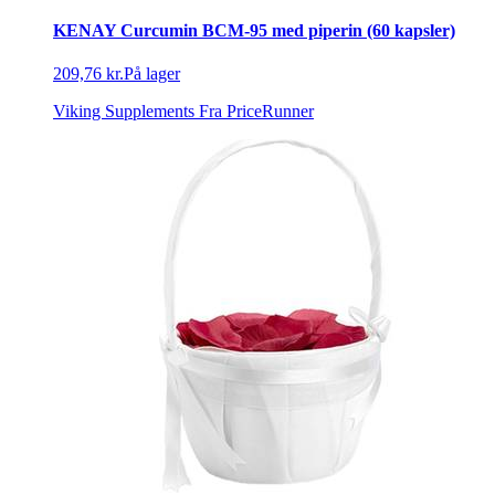
KENAY Curcumin BCM-95 med piperin (60 kapsler)
209,76 kr.
På lager
Viking Supplements
Fra PriceRunner