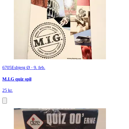
6705
Esbjerg Ø
·
9. feb.
M.I.G quiz spil
25 kr.