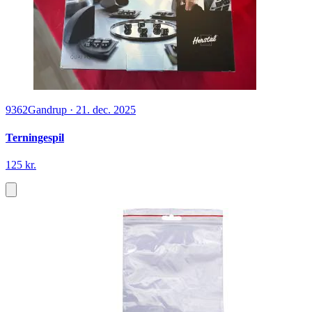
9362
Gandrup
·
21. dec. 2025
Terningespil
125 kr.