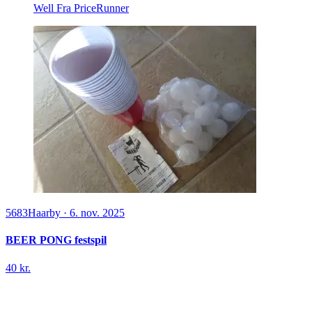
Well
Fra PriceRunner
5683
Haarby
·
6. nov. 2025
BEER PONG festspil
40 kr.