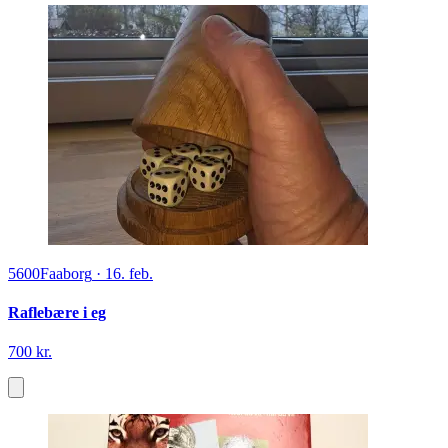
5600
Faaborg
·
16. feb.
Raflebære i eg
700 kr.