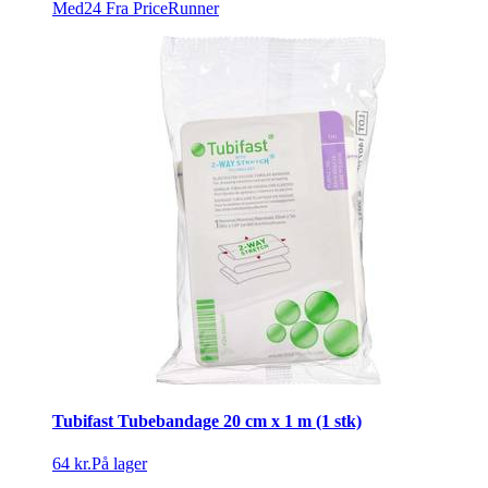
Med24
Fra PriceRunner
Tubifast Tubebandage 20 cm x 1 m (1 stk)
64 kr.
På lager