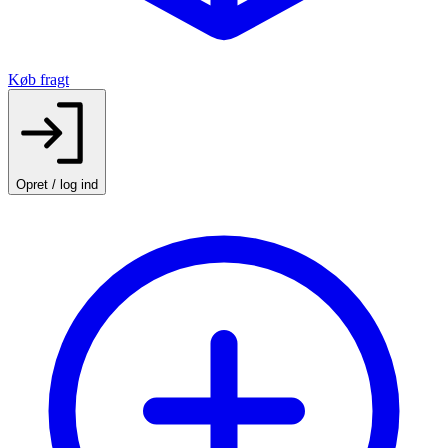
Køb fragt
Opret / log ind