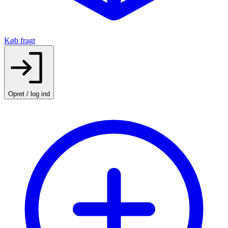
Køb fragt
Opret / log ind