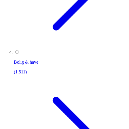
Bolig & have
(1.511)