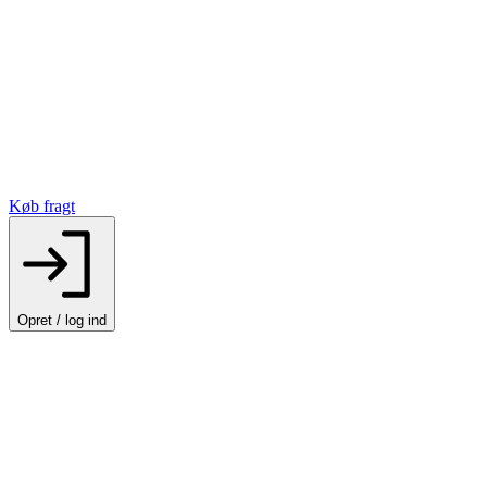
Køb fragt
Opret / log ind