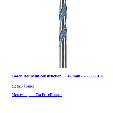
Bosch Bor Multiconstruction 3,5x70mm - 2608588197
52 kr.
På lager
Homeshop.dk
Fra PriceRunner