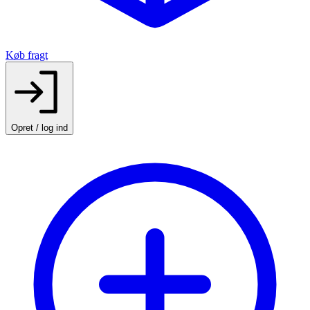
Køb fragt
Opret / log ind