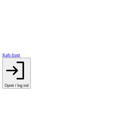
Køb fragt
Opret / log ind