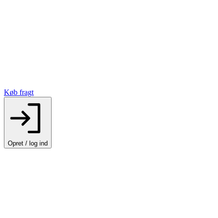
Køb fragt
Opret / log ind