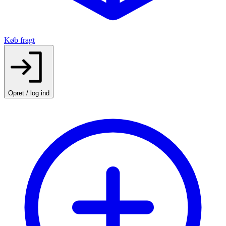
Køb fragt
Opret / log ind