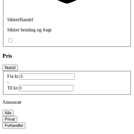
SikkerHandel
Sikker betaling og fragt
Pris
Nulstil
Fra
kr.
-
Til
kr.
Annoncør
Alle
Privat
Forhandler