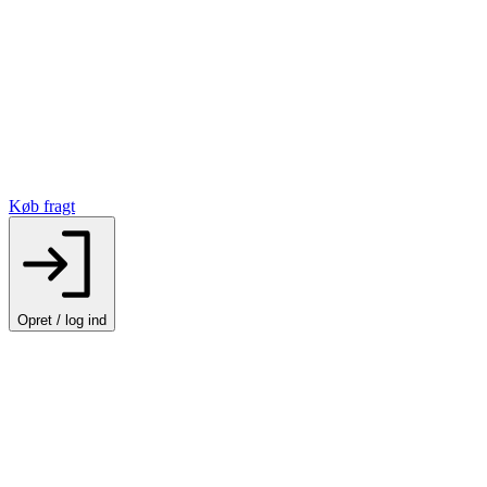
Køb fragt
Opret / log ind