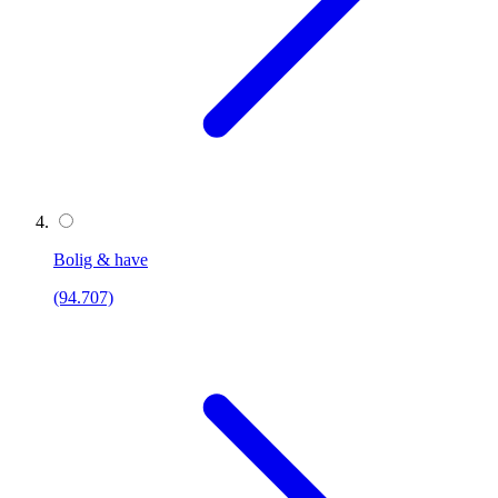
Bolig & have
(94.707)