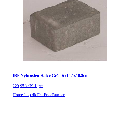
IBF Nybrosten Halve Grå - 6x14,5x10,8cm
229,95 kr.
På lager
Homeshop.dk
Fra PriceRunner