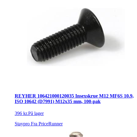
REYHER 106421000120035 Insexskrue M12 MF6S 10.9,
ISO 10642 (D7991) M12x35 mm, 100-pak
396 kr.
På lager
Staypro
Fra PriceRunner