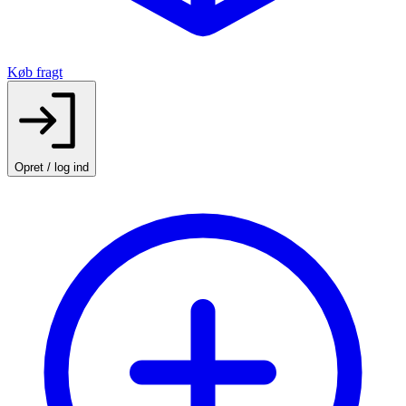
Køb fragt
Opret / log ind