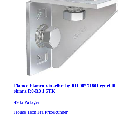
Flamco Flamco Vinkelbeslag RH 90° 71801 egnet til
skinne R0-R8 1 STK
49 kr.
På lager
House-Tech
Fra PriceRunner