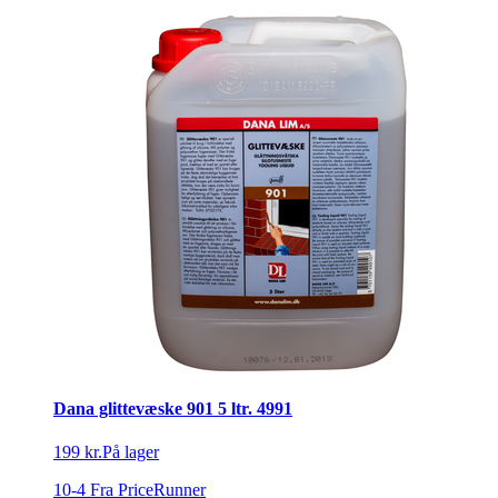
Dana glittevæske 901 5 ltr. 4991
199 kr.
På lager
10-4
Fra PriceRunner