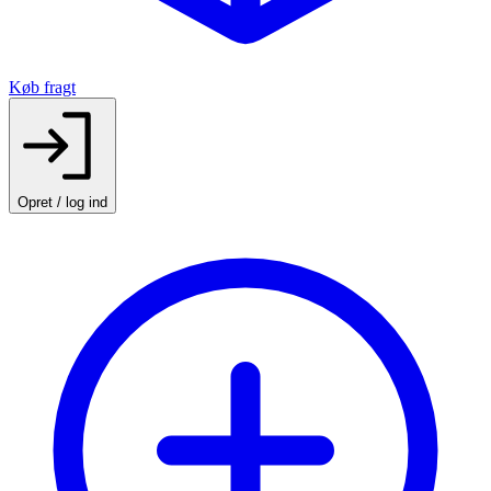
Køb fragt
Opret / log ind