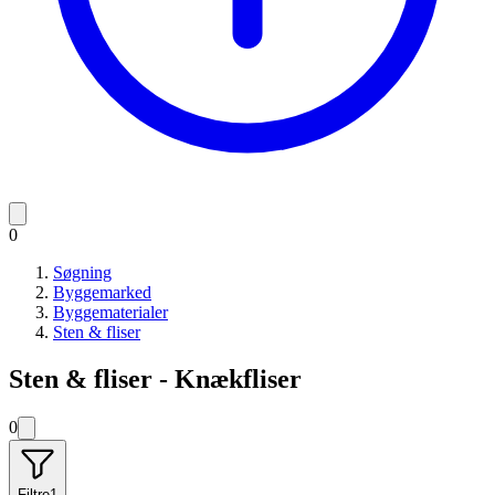
0
Søgning
Byggemarked
Byggematerialer
Sten & fliser
Sten & fliser - Knækfliser
0
Filtre
1