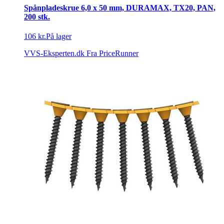
Spånpladeskrue 6,0 x 50 mm, DURAMAX, TX20, PAN,
200 stk.
106 kr.
På lager
VVS-Eksperten.dk
Fra PriceRunner