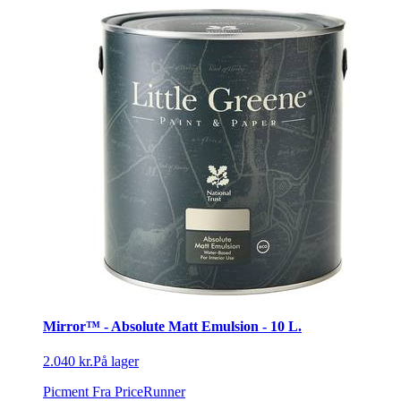
Mirror™ - Absolute Matt Emulsion - 10 L.
2.040 kr.
På lager
Picment
Fra PriceRunner