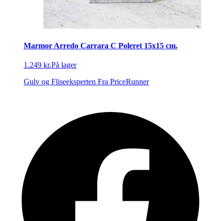
Marmor Arredo Carrara C Poleret 15x15 cm.
1.249 kr.
På lager
Gulv og Fliseeksperten
Fra PriceRunner