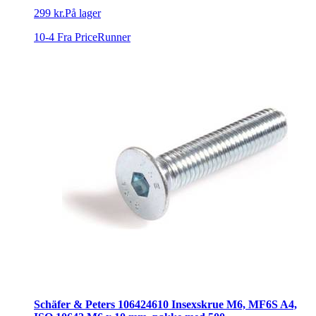
299 kr.
På lager
10-4
Fra PriceRunner
Schäfer & Peters 106424610 Insexskrue M6, MF6S A4,