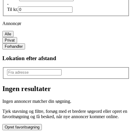
-
Til
kr.
Annoncør
Alle
Privat
Forhandler
Lokation efter afstand
Ingen resultater
Produkttype
:
Ingen annoncer matcher din søgning.
Fliser & klinker
Tjek stavning og filtre, forsøg med et bredere søgeord eller opret en
Type
:
favoritsøgning og få besked, når nye annoncer kommer online.
Væg- & gulvfliser
Opret favoritsøgning