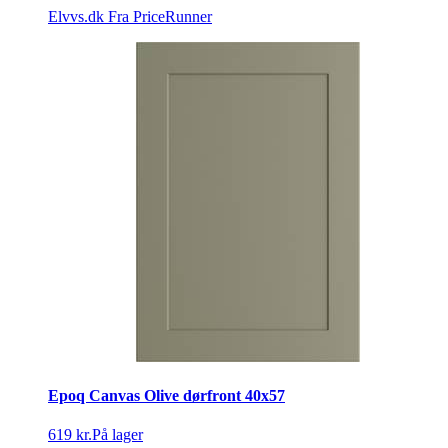
Elvvs.dk
Fra PriceRunner
Epoq Canvas Olive dørfront 40x57
619 kr.
På lager