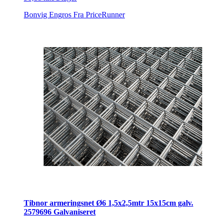
Bonvig Engros
Fra PriceRunner
Tibnor armeringsnet Ø6 1,5x2,5mtr 15x15cm galv.
2579696 Galvaniseret