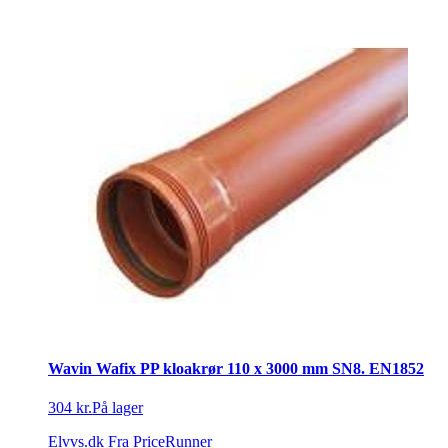
Wavin Wafix PP kloakrør 110 x 3000 mm SN8. EN1852
304 kr.
På lager
Elvvs.dk
Fra PriceRunner