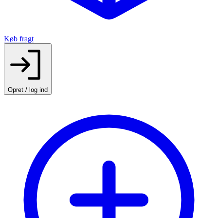
Køb fragt
Opret / log ind