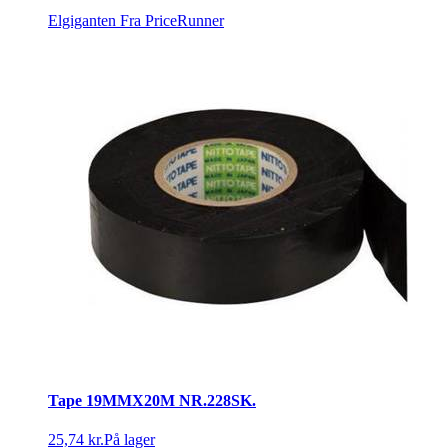
Elgiganten
Fra PriceRunner
Tape 19MMX20M NR.228SK.
25,74 kr.
På lager