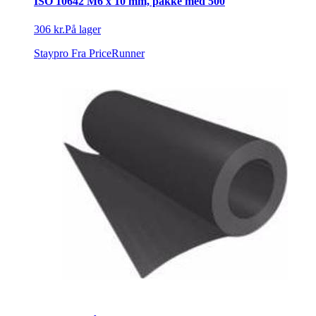
ISO 10642 M6 x 10 mm, pakke med 500
306 kr.
På lager
Staypro
Fra PriceRunner