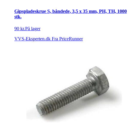
Gipspladeskrue S, båndede, 3,5 x 35 mm, PH, TH, 1000
stk.
90 kr.
På lager
VVS-Eksperten.dk
Fra PriceRunner