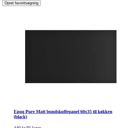
Opret favoritsøgning
Epoq Pure Matt bundskuffepanel 60x35 til køkken
(black)
449 kr.
På lager