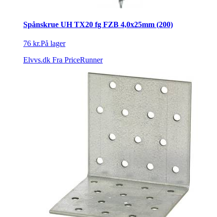
Spånskrue UH TX20 fg FZB 4,0x25mm (200)
76 kr.
På lager
Elvvs.dk
Fra PriceRunner