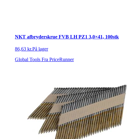
NKT afbryderskrue FVB LH PZ1 3,0×41, 100stk
86,63 kr.
På lager
Global Tools
Fra PriceRunner