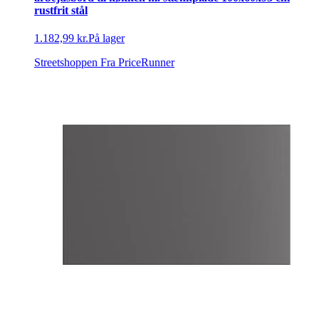
rustfrit stål
1.182,99 kr.
På lager
Streetshoppen
Fra PriceRunner