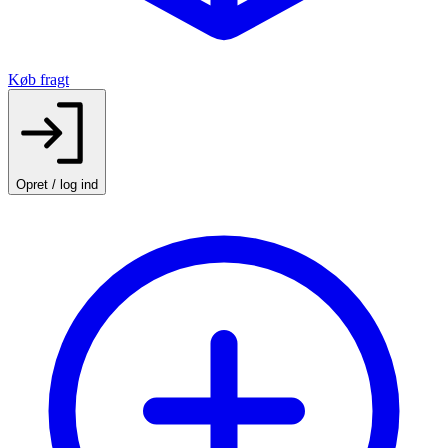
Køb fragt
Opret / log ind