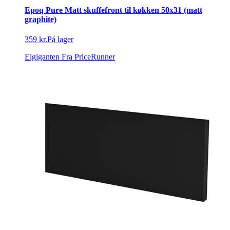
Epoq Pure Matt skuffefront til køkken 50x31 (matt
graphite)
359 kr.
På lager
Elgiganten
Fra PriceRunner