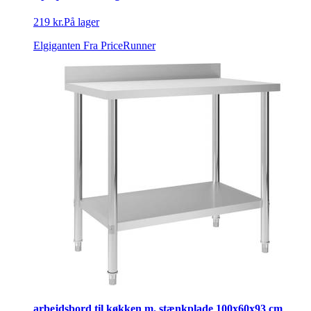
219 kr.
På lager
Elgiganten
Fra PriceRunner
arbejdsbord til køkken m. stænkplade 100x60x93 cm