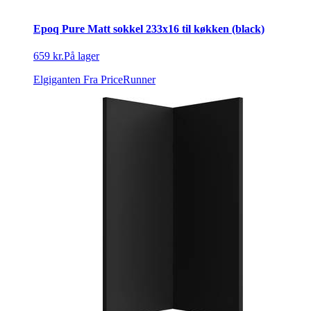
Epoq Pure Matt sokkel 233x16 til køkken (black)
659 kr.
På lager
Elgiganten
Fra PriceRunner