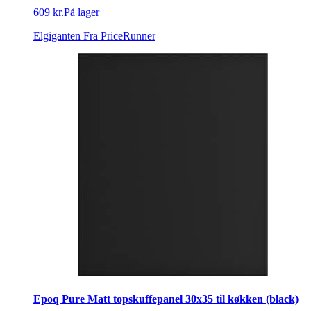
609 kr.
På lager
Elgiganten
Fra PriceRunner
Epoq Pure Matt topskuffepanel 30x35 til køkken (black)