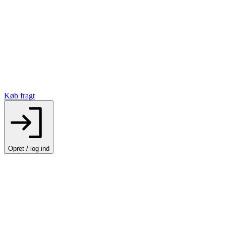
Køb fragt
Opret / log ind