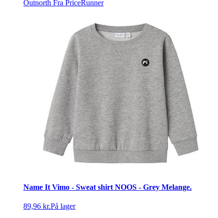
Outnorth
Fra PriceRunner
Name It Vimo - Sweat shirt NOOS - Grey Melange.
89,96 kr.
På lager