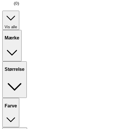
(0)
Vis alle
Mærke
Størrelse
Farve