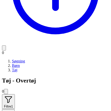
0
Søgning
Børn
Tøj
Tøj - Overtøj
0
Filtre
1