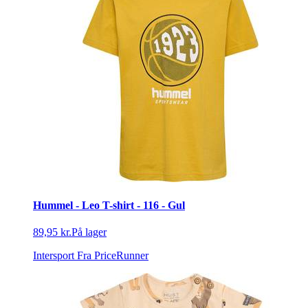
Hummel - Leo T-shirt - 116 - Gul
89,95 kr.
På lager
Intersport
Fra PriceRunner