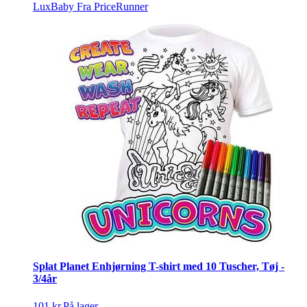
LuxBaby
Fra PriceRunner
Splat Planet Enhjørning T-shirt med 10 Tuscher, Tøj -
3/4år
101 kr.
På lager