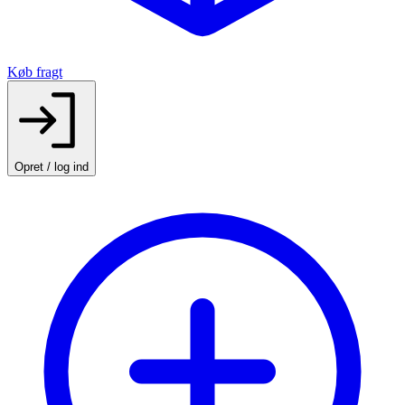
Køb fragt
Opret / log ind