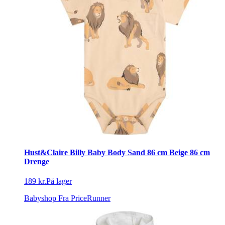
Hust&Claire Billy Baby Body Sand 86 cm Beige 86 cm
Drenge
189 kr.
På lager
Babyshop
Fra PriceRunner