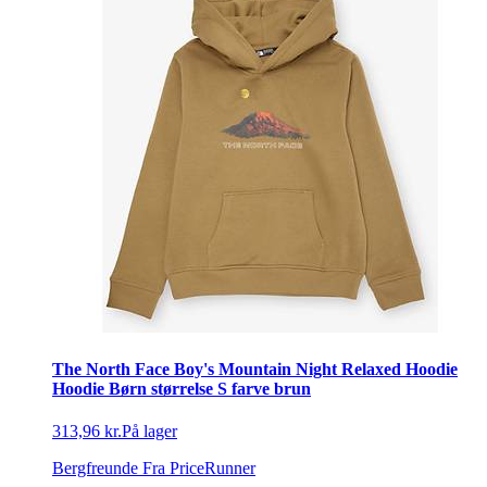
The North Face Boy's Mountain Night Relaxed Hoodie
Hoodie Børn størrelse S farve brun
313,96 kr.
På lager
Bergfreunde
Fra PriceRunner