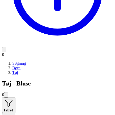
0
Søgning
Børn
Tøj
Tøj - Bluse
0
Filtre
1