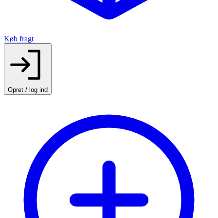
Køb fragt
Opret / log ind