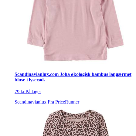
Scandinavianlux.com Joha økologisk bambus langærmet
bluse i lyserød.
79 kr.
På lager
Scandinavianlux
Fra PriceRunner