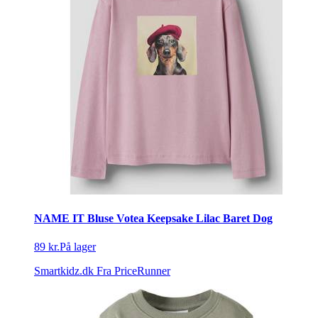
NAME IT Bluse Votea Keepsake Lilac Baret Dog
89 kr.
På lager
Smartkidz.dk
Fra PriceRunner