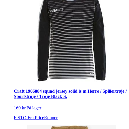
Craft 1906884 squad jersey solid ls m Herre / Spillertrøje /
Sportstrøje / Trøje Black S.
169 kr.
På lager
FiSTO
Fra PriceRunner