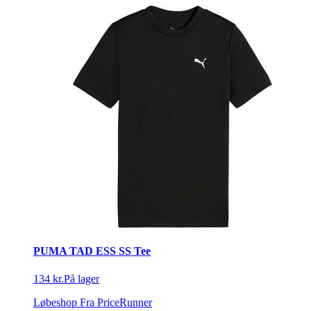
PUMA TAD ESS SS Tee
134 kr.
På lager
Løbeshop
Fra PriceRunner