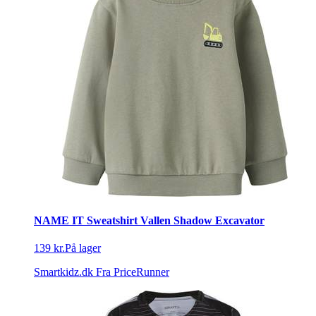
NAME IT Sweatshirt Vallen Shadow Excavator
139 kr.
På lager
Smartkidz.dk
Fra PriceRunner