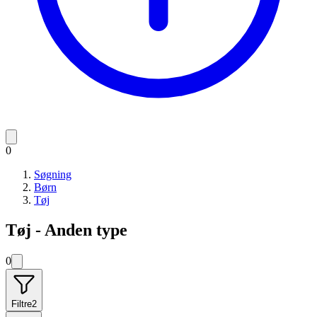
0
Søgning
Børn
Tøj
Tøj - Anden type
0
Filtre
2