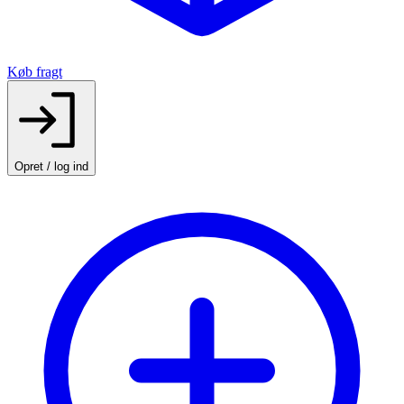
Køb fragt
Opret / log ind