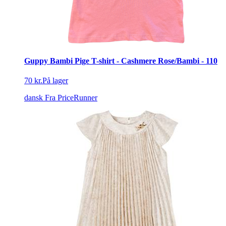
Guppy Bambi Pige T-shirt - Cashmere Rose/Bambi - 110
70 kr.
På lager
dansk
Fra PriceRunner